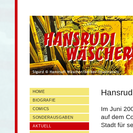
Der Comiczeichner Hansrudi Wäscher
Hansrudi Wäscher
Main menu
Skip to primary content
Skip to secondary content
Hansrud
HOME
BIOGRAFIE
Im Juni 20
COMICS
auf dem Co
SONDERAUSGABEN
Stadt für s
AKTUELL