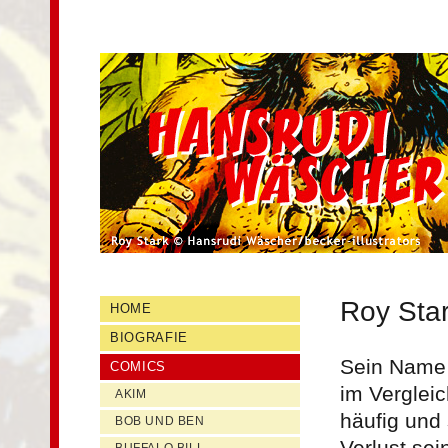
Der Comiczeichner Hansrudi Wäscher
Hansrudi Wäscher
Main menu
Skip to primary content
Skip to secondary content
Roy Sta
HOME
BIOGRAFIE
Sein Name
COMICS
im Verglei
AKIM
häufig und 
BOB UND BEN
Verlust se