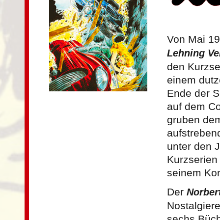
Von Mai 19
Lehning Ve
den Kurzse
einem dutz
Ende der Se
auf dem Co
gruben d
aufstrebend
unter den 
Kurzserien 
seinem Kon
Der
Norber
Nostalgier
sechs Büch