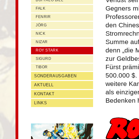
BUFFALO BILL
Gegners mi
FALK
Professore
FENRIR
den Chines
JÖRG
Stromrechn
NICK
Summe aufz
NIZAR
denn „die M
ROY STARK
zur Geldbe
SIGURD
Fürst prämi
TIBOR
500.000 $.
SONDERAUSGABEN
weitere Kan
AKTUELL
als einzig
KONTAKT
Bedenken h
LINKS