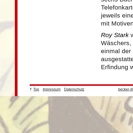
Telefonkar
jeweils ei
mit Motiven 
Roy Stark
w
Wäschers, 
einmal der
ausgestatt
Erfindung 
Top
Impressum
Datenschutz
becker-il